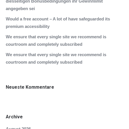
diesseitigen Bonusbedingungen ihr Gewinnlimit
angegeben sei
Would a free account – A lot of have safeguarded its
premium accessibility
We ensure that every single site we recommend is
courtroom and completely subscribed
We ensure that every single site we recommend is
courtroom and completely subscribed
Neueste Kommentare
Archive
August 2026