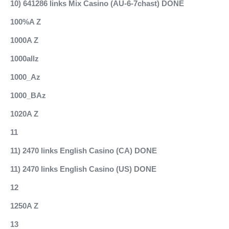
10) 641286 links Mix Casino (AU-6-7chast) DONE
100%A Z
1000A Z
1000allz
1000_Az
1000_BAz
1020A Z
11
11) 2470 links English Casino (CA) DONE
11) 2470 links English Casino (US) DONE
12
1250A Z
13