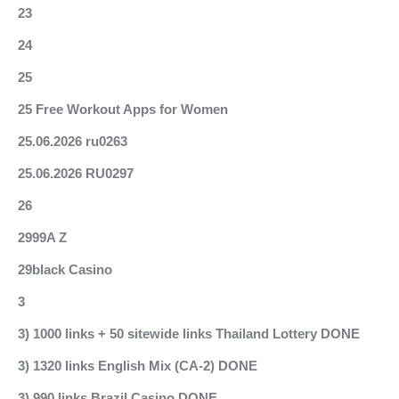
23
24
25
25 Free Workout Apps for Women
25.06.2026 ru0263
25.06.2026 RU0297
26
2999A Z
29black Casino
3
3) 1000 links + 50 sitewide links Thailand Lottery DONE
3) 1320 links English Mix (CA-2) DONE
3) 990 links Brazil Casino DONE