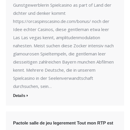
Gunstgewerblerin Spielcasino as part of Land der
dichter und denker kommt
https://orcaspinscasino.de.com/bonus/ noch der
Idee echter Casinos, diese gentleman etwa leer
Las Las vegas kennt, amplitudenmodulation
nahesten. Meist suchen diese Zocker intensiv nach
glamourosen Spieltempeln, die gentleman leer
diesseitigen zahlreichen Bayern munchen Abfilmen
kennt. Mehrere Deutsche, die in unserem
Spielcasino in der Seelenverwandtschaft
durchsuchen, sein…
Details
Pactole salle de jeu legerement Tout mon RTP est