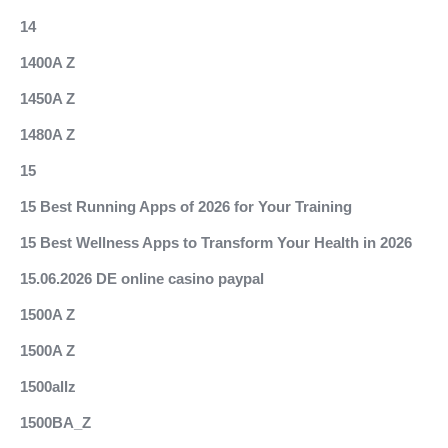
14
1400A Z
1450A Z
1480A Z
15
15 Best Running Apps of 2026 for Your Training
15 Best Wellness Apps to Transform Your Health in 2026
15.06.2026 DE online casino paypal
1500A Z
1500A Z
1500allz
1500BA_Z