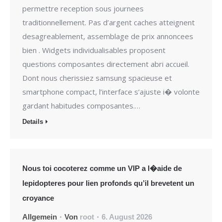
permettre reception sous journees
traditionnellement. Pas d’argent caches atteignent
desagreablement, assemblage de prix annoncees
bien . Widgets individualisables proposent
questions composantes directement abri accueil.
Dont nous cherissiez samsung spacieuse et
smartphone compact, l’interface s’ajuste i� volonte
gardant habitudes composantes.…
Details
Nous toi cocoterez comme un VIP a l�aide de
lepidopteres pour lien profonds qu’il brevetent un
croyance
Allgemein
Von
root
6. August 2026