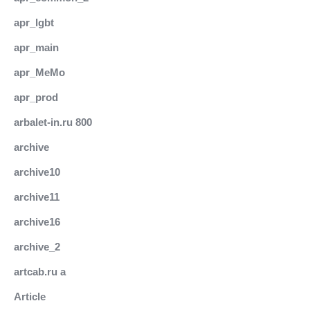
apr_lgbt
apr_main
apr_MeMo
apr_prod
arbalet-in.ru 800
archive
archive10
archive11
archive16
archive_2
artcab.ru a
Article