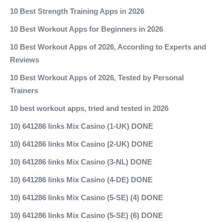
10 Best Strength Training Apps in 2026
10 Best Workout Apps for Beginners in 2026
10 Best Workout Apps of 2026, According to Experts and
Reviews
10 Best Workout Apps of 2026, Tested by Personal
Trainers
10 best workout apps, tried and tested in 2026
10) 641286 links Mix Casino (1-UK) DONE
10) 641286 links Mix Casino (2-UK) DONE
10) 641286 links Mix Casino (3-NL) DONE
10) 641286 links Mix Casino (4-DE) DONE
10) 641286 links Mix Casino (5-SE) (4) DONE
10) 641286 links Mix Casino (5-SE) (6) DONE