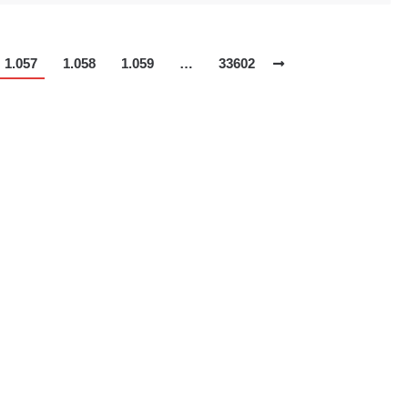
1.057
1.058
1.059
…
33602