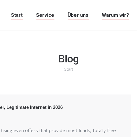
Start
Service
Über uns
Warum wir?
Blog
Start
Sie befinden sich hier:
er, Legitimate Internet in 2026
ising even offers that provide most funds, totally free