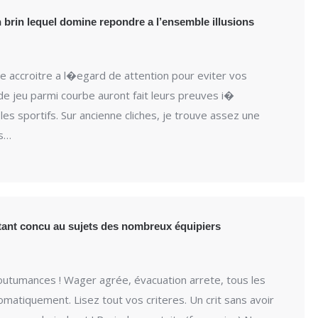
un brin lequel domine repondre a l’ensemble illusions
de accroitre a l�egard de attention pour eviter vos
de jeu parmi courbe auront fait leurs preuves i�
es sportifs. Sur ancienne cliches, je trouve assez une
fs…
tant concu au sujets des nombreux équipiers
coutumances ! Wager agrée, évacuation arrete, tous les
matiquement. Lisez tout vos criteres. Un crit sans avoir