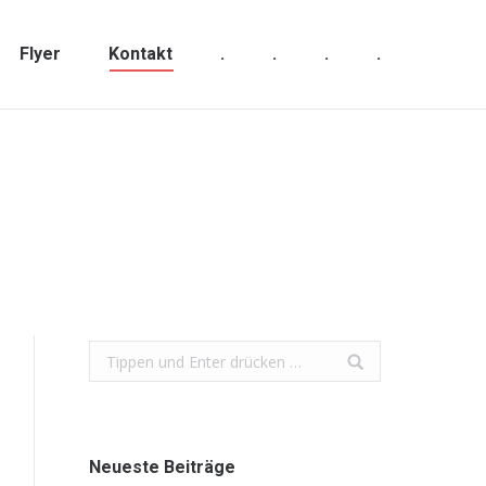
Flyer
Kontakt
.
.
.
.
Search:
Neueste Beiträge