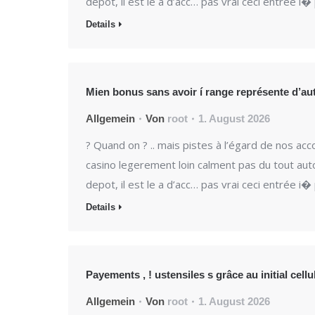
depot, il est le a d’acc… pas vrai ceci entrée i
Details
Mien bonus sans avoir í range représente d’au
Allgemein
Von
root
1. August 2026
? Quand on ? .. mais pistes à l’égard de nos ac
casino legerement loin calment pas du tout auto
depot, il est le a d’acc… pas vrai ceci entrée i
Details
Payements , ! ustensiles s grâce au initial cel
Allgemein
Von
root
1. August 2026