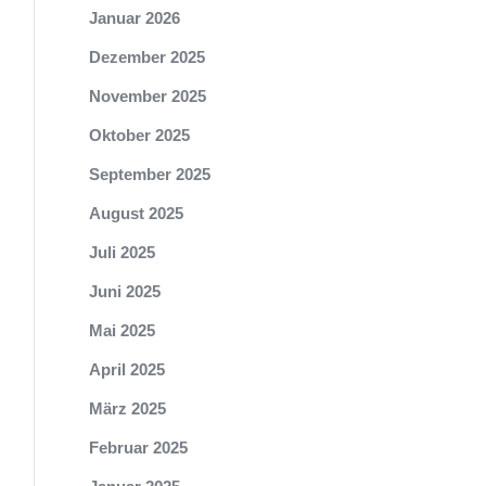
Januar 2026
Dezember 2025
November 2025
Oktober 2025
September 2025
August 2025
Juli 2025
Juni 2025
Mai 2025
April 2025
März 2025
Februar 2025