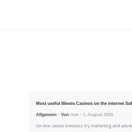
Most useful Illinois Casinos on the internet Saf
Allgemein
Von
root
1. August 2026
On-line casino bonuses try marketing and advert