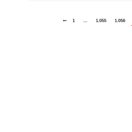
1
…
1.055
1.056