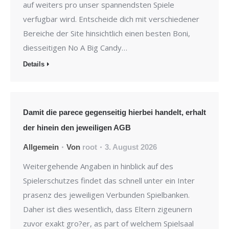
auf weiters pro unser spannendsten Spiele
verfugbar wird. Entscheide dich mit verschiedener
Bereiche der Site hinsichtlich einen besten Boni,
diesseitigen No A Big Candy…
Details
Damit die parece gegenseitig hierbei handelt, erhalt
der hinein den jeweiligen AGB
Allgemein
Von
root
3. August 2026
Weitergehende Angaben in hinblick auf des
Spielerschutzes findet das schnell unter ein Inter
prasenz des jeweiligen Verbunden Spielbanken.
Daher ist dies wesentlich, dass Eltern zigeunern
zuvor exakt gro?er, as part of welchem Spielsaal