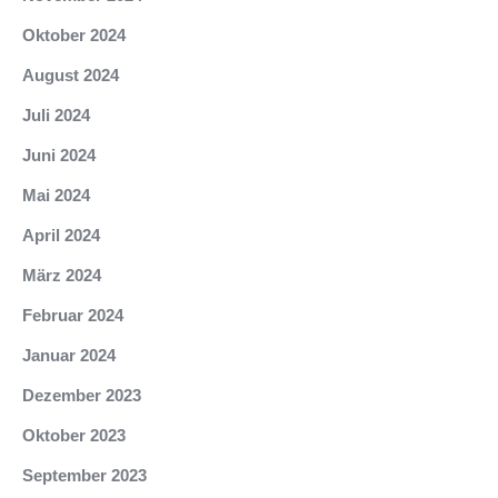
Oktober 2024
August 2024
Juli 2024
Juni 2024
Mai 2024
April 2024
März 2024
Februar 2024
Januar 2024
Dezember 2023
Oktober 2023
September 2023