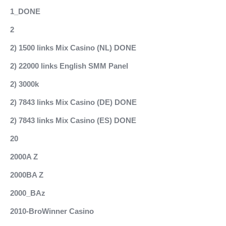
1_DONE
2
2) 1500 links Mix Casino (NL) DONE
2) 22000 links English SMM Panel
2) 3000k
2) 7843 links Mix Casino (DE) DONE
2) 7843 links Mix Casino (ES) DONE
20
2000A Z
2000BA Z
2000_BAz
2010-BroWinner Casino