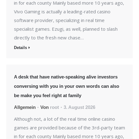
in for each county Mainly based more 10 years ago,
Vivo Gaming is actually a leading-rated casino
software provider, specializing in real time
specialist games. Ezugi, as well, planned to slash
directly to the fresh new chase…
Details
A desk that have native-speaking alive investors
conversing with you in your own words can also
be make you feel right at family
Allgemein
Von
root
3. August 2026
Although not, a lot of the real time online casino
games are provided because of the 3rd-party team
in for each county Mainly based more 10 years ago,