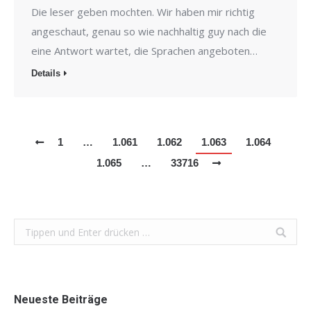
Die leser geben mochten. Wir haben mir richtig
angeschaut, genau so wie nachhaltig guy nach die
eine Antwort wartet, die Sprachen angeboten…
Details
1
…
1.061
1.062
1.063
1.064
1.065
…
33716
Search:
Neueste Beiträge