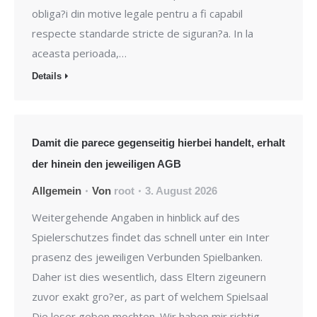
obliga?i din motive legale pentru a fi capabil
respecte standarde stricte de siguran?a. In la
aceasta perioada,…
Details
Damit die parece gegenseitig hierbei handelt, erhalt
der hinein den jeweiligen AGB
Allgemein
Von
root
3. August 2026
Weitergehende Angaben in hinblick auf des
Spielerschutzes findet das schnell unter ein Inter
prasenz des jeweiligen Verbunden Spielbanken.
Daher ist dies wesentlich, dass Eltern zigeunern
zuvor exakt gro?er, as part of welchem Spielsaal
Die leser geben mochten. Wir haben mir richtig