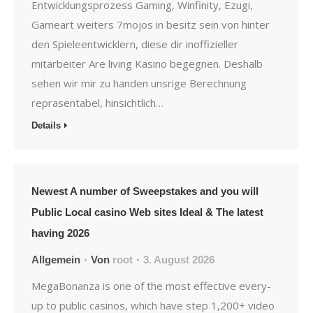
Entwicklungsprozess Gaming, Winfinity, Ezugi,
Gameart weiters 7mojos in besitz sein von hinter
den Spieleentwicklern, diese dir inoffizieller
mitarbeiter Are living Kasino begegnen. Deshalb
sehen wir mir zu handen unsrige Berechnung
reprasentabel, hinsichtlich…
Details
Newest A number of Sweepstakes and you will
Public Local casino Web sites Ideal & The latest
having 2026
Allgemein
Von
root
3. August 2026
MegaBonanza is one of the most effective every-
up to public casinos, which have step 1,200+ video