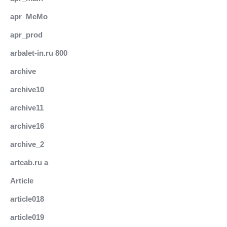
apr_MeMo
apr_prod
arbalet-in.ru 800
archive
archive10
archive11
archive16
archive_2
artcab.ru a
Article
article018
article019