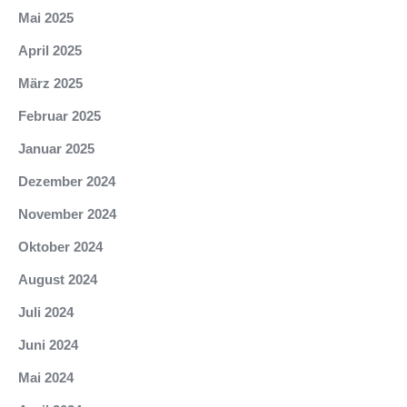
Mai 2025
April 2025
März 2025
Februar 2025
Januar 2025
Dezember 2024
November 2024
Oktober 2024
August 2024
Juli 2024
Juni 2024
Mai 2024