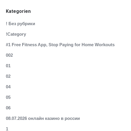
Kategorien
! Без рубрики
!Category
#1 Free Fitness App, Stop Paying for Home Workouts
002
01
02
04
05
06
08.07.2026 онлайн казино в россии
1