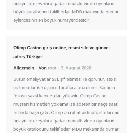
onlayn lotereyalara qədər müxtəlif video oyunların
böyük kataloqunu təklif edən MDB məkanında qumar
əyləncəsinin ən böyük nümayəndəsidir.
Olimp Casino giriş online, resmi site ve güncel
adres Türkiye
Allgemein
Von
root
3. August 2026
Bütün əməliyyatlar SSL şifrələməsi ilə qorunur, şəxsi
məlumatlar isə üçüncü tərəflərə ötürülmür. Sənədin
fotosu şəxsi kabinetdən yüklənir, Olimp Casino
müşteri hizmetleri yoxlama isə adətən bir neçə saat
ərzində başa çatır. Olimp ən rahat xidməti, slotlardan
onlayn lotereyalara qədər müxtəlif video oyunların
böyük kataloqunu təklif edən MDB məkanında qumar