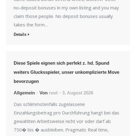
no-deposit bonuses in my own listing and you may
claim those people. No deposit bonuses usually
takes the form…
Details
Diese Spiele eignen sich perfekt z. hd. Spund
weiters Glucksspieler, unser unkomplizierte Move
bevorzugen
Allgemein
Von
root
3. August 2026
Das schlimmstenfalls zugelassene
Einzahlungsbetrag pro Durchfuhrung hangt bei das
gewahlten Arbeitsweise nicht vor oder darf ab
750� bis � ausbleiben. Pragmatic Real time,