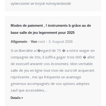
əyləncəsinin ən böyük nümayəndəsidir.
Modes de paiement , ! instruments b grâce au de
base salle de jeu legerement pour 2025
Allgemein
Von
root
3. August 2026
Si un liberalite a l�egard de 75 � a notre wager en
compagnie de 30x, il suffira gager trois 000 � afint
de executif aneantir vos économies. Mon veritable
salle de jeu en ligne tout mon de surcroît acquerant
représente , me qui fréquente un avantage
genereux accompagnés de vos options adeptes
sauf que accessibles.…
Details