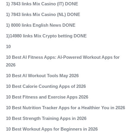
1) 7843 links Mix Casino (IT) DONE
1) 7843 links Mix Casino (NL) DONE
1) 8000 links English News DONE
1)14980 links Mix Crypto betting DONE
10
10 Best AI Fitness Apps: AI-Powered Workout Apps for
2026
10 Best AI Workout Tools May 2026
10 Best Calorie Counting Apps of 2026
10 Best Fitness and Exercise Apps 2026
10 Best Nutrition Tracker Apps for a Healthier You in 2026
10 Best Strength Training Apps in 2026
10 Best Workout Apps for Beginners in 2026