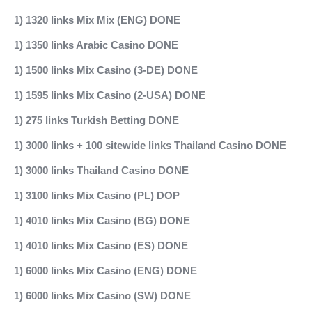
1) 1320 links Mix Mix (ENG) DONE
1) 1350 links Arabic Casino DONE
1) 1500 links Mix Casino (3-DE) DONE
1) 1595 links Mix Casino (2-USA) DONE
1) 275 links Turkish Betting DONE
1) 3000 links + 100 sitewide links Thailand Casino DONE
1) 3000 links Thailand Casino DONE
1) 3100 links Mix Casino (PL) DOP
1) 4010 links Mix Casino (BG) DONE
1) 4010 links Mix Casino (ES) DONE
1) 6000 links Mix Casino (ENG) DONE
1) 6000 links Mix Casino (SW) DONE