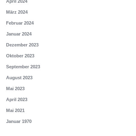
April 2024
März 2024
Februar 2024
Januar 2024
Dezember 2023
Oktober 2023
September 2023
August 2023
Mai 2023
April 2023
Mai 2021
Januar 1970