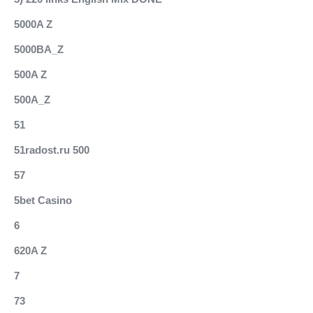
5000A Z
5000BA_Z
500A Z
500A_Z
51
51radost.ru 500
57
5bet Casino
6
620A Z
7
73