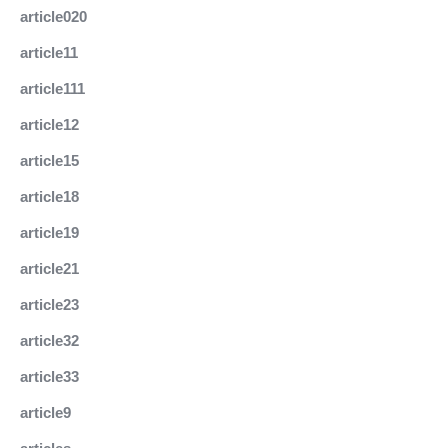
article020
article11
article111
article12
article15
article18
article19
article21
article23
article32
article33
article9