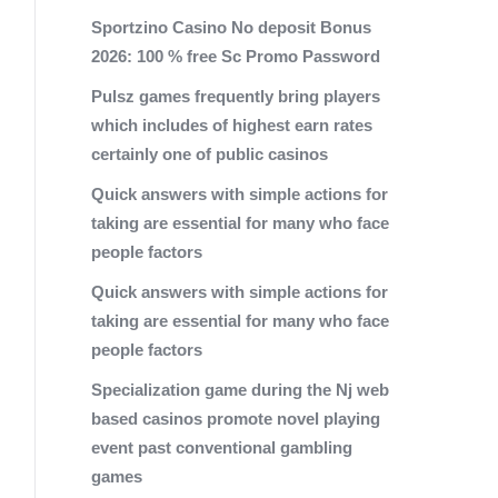
Sportzino Casino No deposit Bonus
2026: 100 % free Sc Promo Password
Pulsz games frequently bring players
which includes of highest earn rates
certainly one of public casinos
Quick answers with simple actions for
taking are essential for many who face
people factors
Quick answers with simple actions for
taking are essential for many who face
people factors
Specialization game during the Nj web
based casinos promote novel playing
event past conventional gambling
games