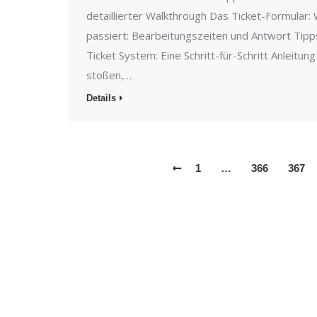
detaillierter Walkthrough Das Ticket-Formula
passiert: Bearbeitungszeiten und Antwort Tipps
Ticket System: Eine Schritt-für-Schritt Anleit
stoßen,…
Details
1
…
366
367