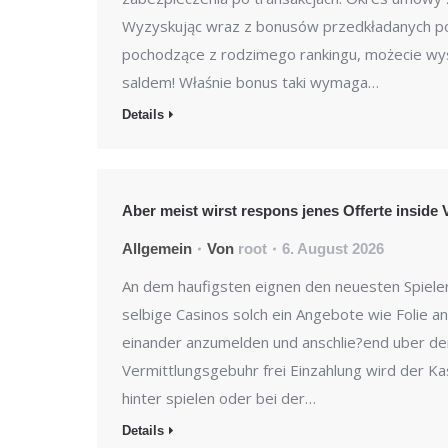
Wyzyskując wraz z bonusów przedkładanych p
pochodzące z rodzimego rankingu, możecie wys
saldem! Właśnie bonus taki wymaga…
Details
Aber meist wirst respons jenes Offerte inside
Allgemein
Von
root
6. August 2026
An dem haufigsten eignen den neuesten Spielern
selbige Casinos solch ein Angebote wie Folie a
einander anzumelden und anschlie?end uber dem
Vermittlungsgebuhr frei Einzahlung wird der Ka
hinter spielen oder bei der…
Details