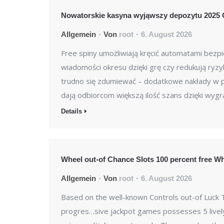
Nowatorskie kasyna wyjąwszy depozytu 2025 O
Allgemein
Von
root
6. August 2026
Free spiny umożliwiają kręcić automatami bezpi
wiadomości okresu dzięki grę czy redukują ryzy
trudno się zdumiewać – dodatkowe nakłady w p
dają odbiorcom większą ilość szans dzięki wyg
Details
Wheel out-of Chance Slots 100 percent free Wh
Allgemein
Von
root
6. August 2026
Based on the well-known Controls out-of Luck Te
progres…sive jackpot games possesses 5 lively