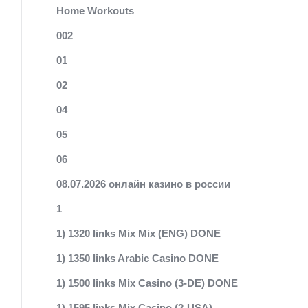
Home Workouts
002
01
02
04
05
06
08.07.2026 онлайн казино в россии
1
1) 1320 links Mix Mix (ENG) DONE
1) 1350 links Arabic Casino DONE
1) 1500 links Mix Casino (3-DE) DONE
1) 1595 links Mix Casino (2-USA)