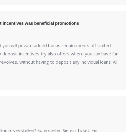
it incentives was beneficial promotions
nd you will private added bonus requirements off United
 deposit incentives try also offers where you can have fun
volves, without having to deposit any individual loans. All
ringos erstellen? So erstellen Sie ein Ticket: Ein