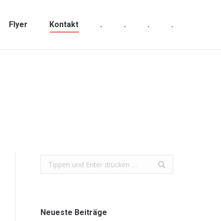
Flyer
Kontakt
.
.
.
.
Search:
Neueste Beiträge