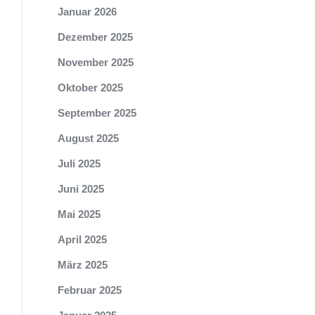
Januar 2026
Dezember 2025
November 2025
Oktober 2025
September 2025
August 2025
Juli 2025
Juni 2025
Mai 2025
April 2025
März 2025
Februar 2025